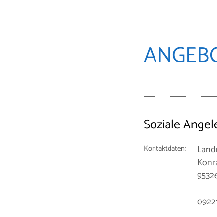
ANGEB
Soziale Angel
Kontaktdaten:
Land
Konra
9532
0922