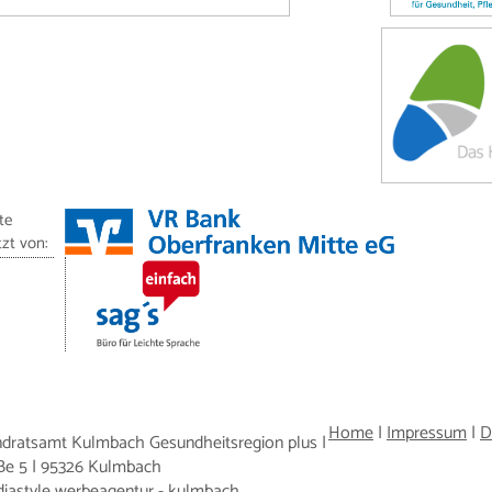
te
zt von:
Home
|
Impressum
|
D
ndratsamt Kulmbach Gesundheitsregion plus |
ße 5 | 95326 Kulmbach
diastyle werbeagentur - kulmbach